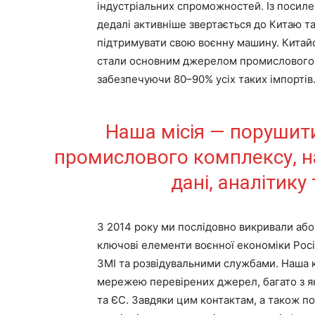
індустріальних спроможностей. Із посил
дедалі активніше звертається до Китаю та
підтримувати свою воєнну машину. Китай
стали основним джерелом промислового о
забезпечуючи 80–90% усіх таких імпортів
Наша місія — порушити
промислового комплексу, на
дані, аналітику
З 2014 року ми послідовно викривали аб
ключові елементи воєнної економіки Росії 
ЗМІ та розвідувальними службами. Наша 
мережею перевірених джерел, багато з яки
та ЄС. Завдяки цим контактам, а також п