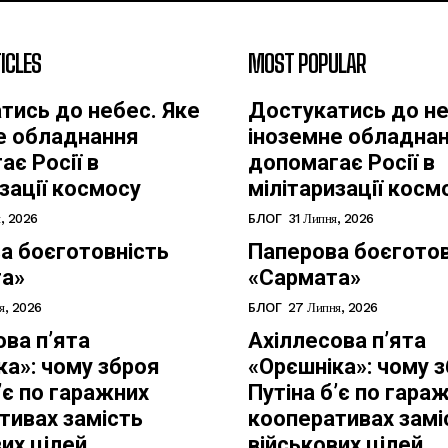
ICLES
MOST POPULAR
тись до небес. Яке
Достукатись до не
е обладнання
іноземне обладна
є Росії в
допомагає Росії в
зації космосу
мілітаризації косм
БЛОГ
я, 2026
31 Липня, 2026
а боєготовність
Паперова боєготов
а»
«Сармата»
БЛОГ
я, 2026
27 Липня, 2026
ова п’ята
Ахіллесова п’ята
ка»: чому зброя
«Орєшніка»: чому 
’є по гаражних
Путіна б’є по гара
тивах замість
кооперативах замі
их цілей
військових цілей