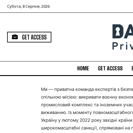
Субота, 8 Серпня, 2026
GET ACCESS
HOME
GET ACCESS
Ми — приватна команда експертів з безпек
спільною місією: викривати воєнну економі
промисловий комплекс та іноземних учасни
виживанню. Із моменту повномасштабного
Україну у лютому 2022 року західні країн
широкомасштабні санкції, спрямовані на пі