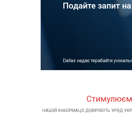
Подайте запит н
Dallas надає терабайти унікальн
ПОДАТИ ЗАЯВКУ ЗАРАЗ
Стимулюємо
НАШІЙ ІНФОРМАЦІЇ ДОВІРЯЮТЬ УРЯД УК