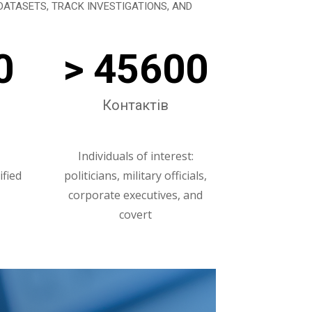
ATASETS, TRACK INVESTIGATIONS, AND
0
> 45600
Контактів
Individuals of interest:
fied
politicians, military officials,
corporate executives, and
covert