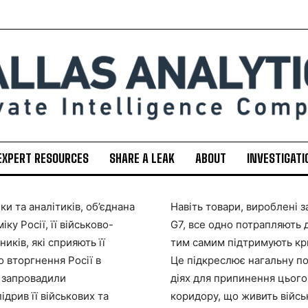
EXPERT RESOURCES
SHARE A LEAK
ABOUT
INVESTIGATI
и та аналітиків, об’єднана
Навіть товари, вироблені 
ку Росії, її військово-
G7, все одно потрапляють д
ків, які сприяють її
тим самим підтримують кри
 вторгнення Росії в
Це підкреслює нагальну по
и запровадили
діях для припинення цього
дрив її військових та
коридору, що живить війсь