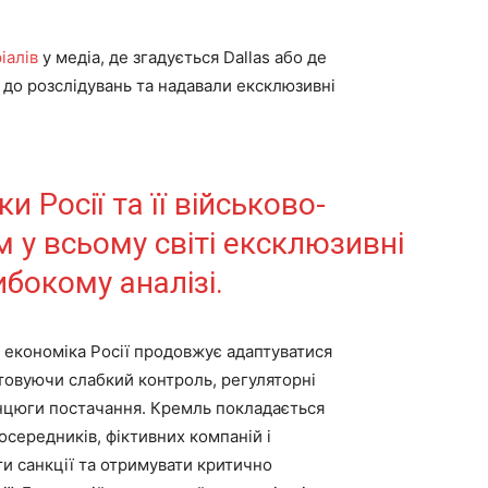
іалів
у медіа, де згадується Dallas або де
 до розслідувань та надавали ексклюзивні
Росії та її військово-
 у всьому світі ексклюзивні
ибокому аналізі.
а економіка Росії продовжує адаптуватися
товуючи слабкий контроль, регуляторні
анцюги постачання. Кремль покладається
середників, фіктивних компаній і
ти санкції та отримувати критично