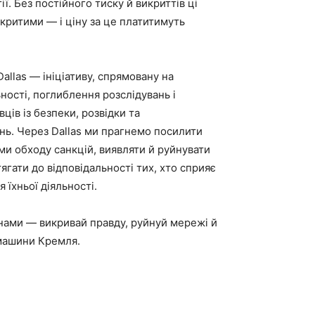
ї. Без постійного тиску й викриттів ці
критими — і ціну за це платитимуть
allas — ініціативу, спрямовану на
ності, поглиблення розслідувань і
ців із безпеки, розвідки та
нь. Через Dallas ми прагнемо посилити
ми обходу санкцій, виявляти й руйнувати
ягати до відповідальності тих, хто сприяє
 їхньої діяльності.
з нами — викривай правду, руйнуй мережі й
 машини Кремля.