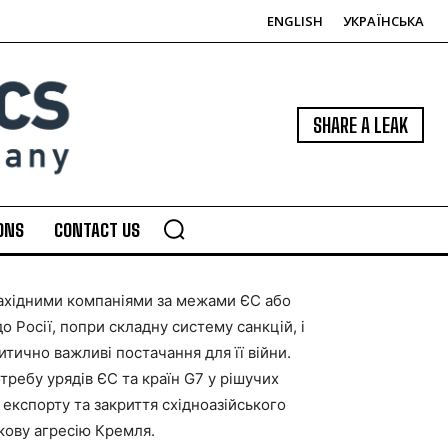
ENGLISH
УКРАЇНСЬКА
SHARE A LEAK
ONS
CONTACT US
західними компаніями за межами ЄС або
о Росії, попри складну систему санкцій, і
тично важливі постачання для її війни.
требу урядів ЄС та країн G7 у рішучих
 експорту та закриття східноазійського
кову агресію Кремля.