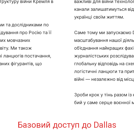
труктуру війни Кремля в
важливі для війни технологі
канали залишатимуться від
українці своїм життям.
ми та дослідниками по
ідування про Росію та її
Саме тому ми запускаємо D
ших мовчазних
масштабування нашої діяль
світу. Ми також
об’єднання найкращих фахів
ні ланцюгів постачання,
журналістських розслідува
аних фігурантів, що
глобальну відповідь на схе
логістичні ланцюги та прит
війні — незалежно від місця
Зроби крок у тінь разом і
бий у саме серце воєнної
Базовий доступ до Dallas