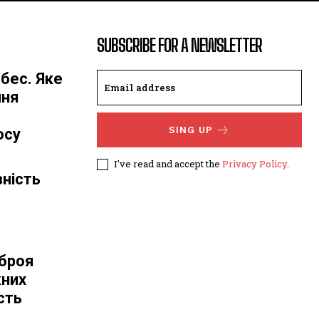
SUBSCRIBE FOR A NEWSLETTER
бес. Яке
ння
SING UP
осу
I've read and accept the
Privacy Policy
.
ність
зброя
жних
сть