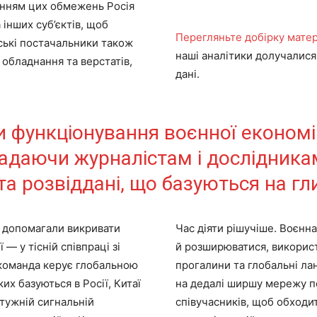
енням цих обмежень Росія
 інших суб’єктів, щоб
Перегляньте добірку матер
ські постачальники також
наші аналітики долучалися
бладнання та верстатів,
дані.
.
 функціонування воєнної економіки 
даючи журналістам і дослідникам
 та розвіддані, що базуються на гл
о допомагали викривати
Час діяти рішучіше. Воєнн
— у тісній співпраці зі
й розширюватися, викорис
команда керує глобальною
прогалини та глобальні л
х базуються в Росії, Китаї
на дедалі ширшу мережу по
отужній сигнальній
співучасників, щоб обходи