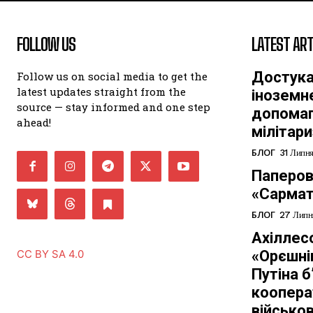
FOLLOW US
LATEST ART
Достука
Follow us on social media to get the
latest updates straight from the
іноземн
source — stay informed and one step
допомага
ahead!
мілітари
БЛОГ
31 Липн
Паперов
«Сармат
БЛОГ
27 Липн
Ахіллес
«Орєшні
CC BY SA 4.0
Путіна б
коопера
військов